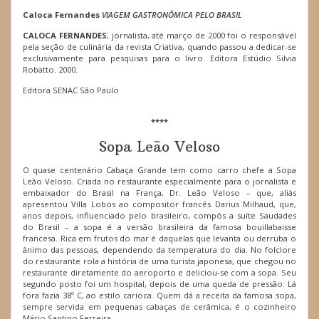
Caloca Fernandes
VIAGEM GASTRONÔMICA PELO BRASIL
CALOCA FERNANDES
, jornalista, até março de 2000 foi o responsável
pela seção de culinária da revista Criativa, quando passou a dedicar-se
exclusivamente para pesquisas para o livro. Editora Estúdio Silvia
Robatto. 2000.
Editora SENAC São Paulo
****
Sopa Leão Veloso
O quase centenário Cabaça Grande tem como carro chefe a Sopa
Leão Veloso. Criada no restaurante especialmente para o jornalista e
embaixador do Brasil na França, Dr. Leão Veloso – que, aliás
apresentou Villa Lobos ao compositor francês Darius Milhaud, que,
anos depois, influenciado pelo brasileiro, compôs a suíte Saudades
do Brasil – a sopa é a versão brasileira da famosa bouillabaisse
francesa. Rica em frutos do mar é daquelas que levanta ou derruba o
ânimo das pessoas, dependendo da temperatura do dia. No folclore
do restaurante rola a história de uma turista japonesa, que chegou no
restaurante diretamente do aeroporto e deliciou-se com a sopa. Seu
segundo posto foi um hospital, depois de uma queda de pressão. Lá
fora fazia 38º C, ao estilo carioca. Quem dá a receita da famosa sopa,
sempre servida em pequenas cabaças de cerâmica, é o cozinheiro
Mário Santino Ferreira.