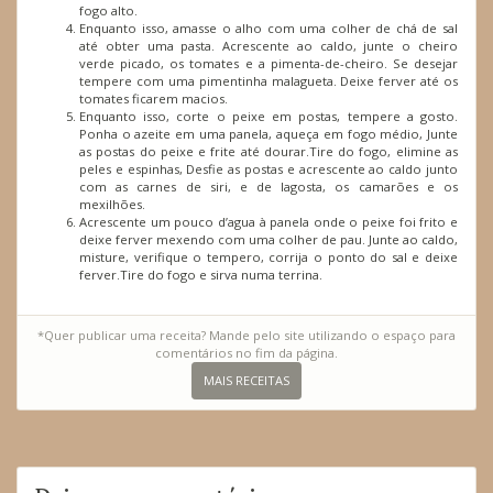
fogo alto.
Enquanto isso, amasse o alho com uma colher de chá de sal
até obter uma pasta. Acrescente ao caldo, junte o cheiro
verde picado, os tomates e a pimenta-de-cheiro. Se desejar
tempere com uma pimentinha malagueta. Deixe ferver até os
tomates ficarem macios.
Enquanto isso, corte o peixe em postas, tempere a gosto.
Ponha o azeite em uma panela, aqueça em fogo médio, Junte
as postas do peixe e frite até dourar.Tire do fogo, elimine as
peles e espinhas, Desfie as postas e acrescente ao caldo junto
com as carnes de siri, e de lagosta, os camarões e os
mexilhões.
Acrescente um pouco d’agua à panela onde o peixe foi frito e
deixe ferver mexendo com uma colher de pau. Junte ao caldo,
misture, verifique o tempero, corrija o ponto do sal e deixe
ferver.Tire do fogo e sirva numa terrina.
*Quer publicar uma receita? Mande pelo site utilizando o espaço para
comentários no fim da página.
MAIS RECEITAS