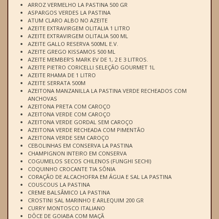
ARROZ VERMELHO LA PASTINA 500 GR
ASPARGOS VERDES LA PASTINA
ATUM CLARO ALBO NO AZEITE
AZEITE EXTRAVIRGEM OLITALIA 1 LITRO
AZEITE EXTRAVIRGEM OLITALIA 500 ML
AZEITE GALLO RESERVA 500ML E.V.
AZEITE GREGO KISSAMOS 500 ML
AZEITE MEMBER’S MARK EV DE 1, 2 E 3 LITROS.
AZEITE PIETRO CORICELLI SELEÇÃO GOURMET 1L
AZEITE RHAMA DE 1 LITRO
AZEITE SERRATA 500M
AZEITONA MANZANILLA LA PASTINA VERDE RECHEADOS COM
ANCHOVAS
AZEITONA PRETA COM CAROÇO
AZEITONA VERDE COM CAROÇO
AZEITONA VERDE GORDAL SEM CAROÇO
AZEITONA VERDE RECHEADA COM PIMENTÃO
AZEITONA VERDE SEM CAROÇO
CEBOLINHAS EM CONSERVA LA PASTINA
CHAMPIGNON INTEIRO EM CONSERVA
COGUMELOS SECOS CHILENOS (FUNGHI SECHI)
COQUINHO CROCANTE TIA SÔNIA
CORAÇÃO DE ALCACHOFRA EM ÁGUA E SAL LA PASTINA
COUSCOUS LA PASTINA
CREME BALSÂMICO LA PASTINA
CROSTINI SAL MARINHO E ARLEQUIM 200 GR
CURRY MONTOSCO ITALIANO
DÔCE DE GOIABA COM MAÇÃ