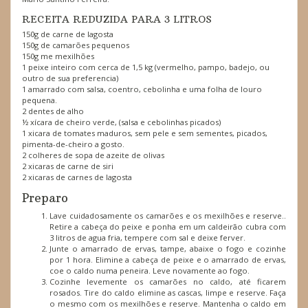
RECEITA REDUZIDA PARA 3 LITROS
150g de carne de lagosta
150g de camarões pequenos
150g me mexilhões
1 peixe inteiro com cerca de 1,5 kg (vermelho, pampo, badejo, ou
outro de sua preferencia)
1 amarrado com salsa, coentro, cebolinha e uma folha de louro
pequena.
2 dentes de alho
½ xícara de cheiro verde, (salsa e cebolinhas picados)
1 xicara de tomates maduros, sem pele e sem sementes, picados,
pimenta-de-cheiro a gosto.
2 colheres de sopa de azeite de olivas
2 xicaras de carne de siri
2 xicaras de carnes de lagosta
Preparo
Lave cuidadosamente os camarões e os mexilhões e reserve..
Retire a cabeça do peixe e ponha em um caldeirão cubra com
3 litros de agua fria, tempere com sal e deixe ferver.
Junte o amarrado de ervas, tampe, abaixe o fogo e cozinhe
por 1 hora. Elimine a cabeça de peixe e o amarrado de ervas,
coe o caldo numa peneira. Leve novamente ao fogo.
Cozinhe levemente os camarões no caldo, até ficarem
rosados. Tire do caldo elimine as cascas, limpe e reserve. Faça
o mesmo com os mexilhões e reserve. Mantenha o caldo em