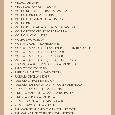
MELAÇO DE CANA
MIX DE CASTANHAS TIA SÔNIA
MOLHO DE ALCACHOFRAS LA PASTINA
MOLHO FUNGHI LA PASTINA
MOLHO GORGONZOLA LA PASTINA
MOLHO INGLÊS
MOLHO PESTO ALLA GENOVESE LA PASTINA
MOLHO PESTO CREMOSO LA PASTINA
MOLHO SHOYO 1 LITRO
MOLHO SHOYO 500ml
MOSTARDA AMARELA HELLMANS
MOSTARDA BELFORT À LANCIENNE – CORRIGIR NO SITE
MOSTARDA BELFORT ANCIENNE 200 GR
MOSTARDA BELFORT DIJON 200 GR
MOSTARDA BELFORT DIJON SQUEEZE 310 GR
NOZ MOSCADA COM MOEDOR CARMENCITTA
PALMITO EM CONSERVA
PAPRICA PICANTE LA CARMENCITA
PASSATA DIVELLA 680 GR
PASSATA LA PASTINA 680 GR
PASSATA RUSTICA LA PASTINA COM MANJERICÃO
PEPININHO NO AZEITE LA PASTINA
PIMENTA MALAGUETA FAZENDA DO PATTY
PIMENTA VERDE CARMENCITA
POMODORI PELATI LA PASTINA 400 GR
POMODORO DIVELLA PELATI
SAL MANANTIAL CARMENCITA COM MOEDOR
SAL MARINA MEDITERRÂNEA COM MOEDOR