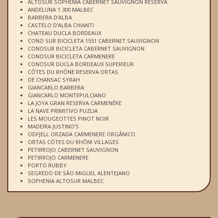
ALTOSUR SOPHENIA CABERNET SAUVIGNON RESERVA
ANDELUNA 1.300 MALBEC
BARBERA D’ALBA
CASTELO D’ALBA CHIANTI
CHATEAU DUCLA BORDEAUX
CONO SUR BICICLETA 1551 CABERNET SAUVIGNON
CONOSUR BICICLETA CABERNET SAUVIGNON
CONOSUR BICICLETA CARMENERE
CONOSUR DUCLA BORDEAUX SUPERIEUR
CÔTES DU RHÔNE RESERVA ORTAS
DE CHANSAC SYRAH
GIANCARLO BARBERA
GIANCARLO MONTEPULCIANO
LA JOYA GRAN RESERVA CARMENÉRE
LA NAVE PRIMITIVO PUZLIA
LES MOUGEOTTES PINOT NOIR
MADEIRA JUSTINO’S
ODFJELL ORZADA CARMENERE ORGÂNICO
ORTAS CÔTES DU RHÔNI VILLAGES
PETIRROJO CABERNET SAUVIGNON
PETIRROJO CARMENERE
PORTO RUBBY
SEGREDO DE SÃO MIGUEL ALENTEJANO
SOPHENIA ALTOSUR MALBEC